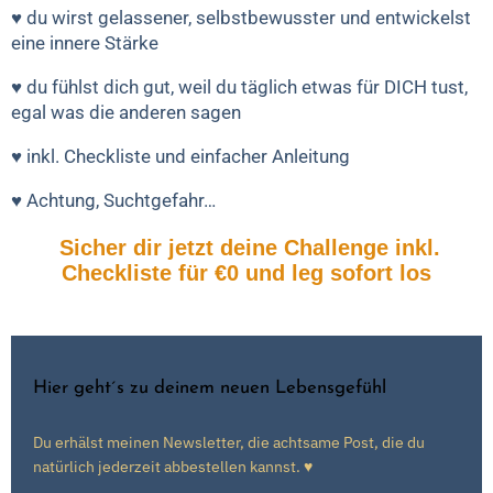
♥ du wirst gelassener, selbstbewusster und entwickelst
eine innere Stärke
♥ du fühlst dich gut, weil du täglich etwas für DICH tust,
egal was die anderen sagen
♥ inkl. Checkliste und einfacher Anleitung
♥ Achtung, Suchtgefahr…
Sicher dir jetzt deine Challenge inkl.
Checkliste für €0 und leg sofort los
Hier geht´s zu deinem neuen Lebensgefühl
Du erhälst meinen Newsletter, die achtsame Post, die du
natürlich jederzeit abbestellen kannst. ♥