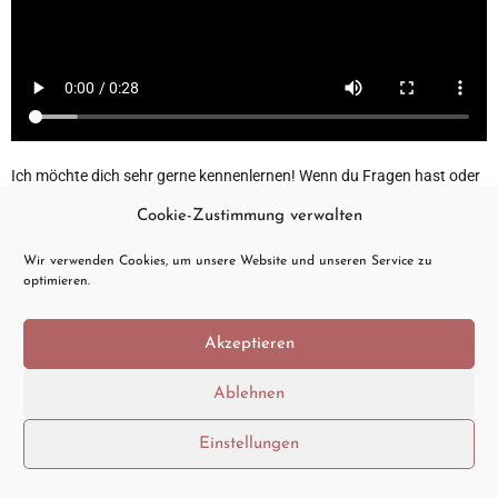
Ich möchte dich sehr gerne kennenlernen! Wenn du Fragen hast oder
einfach nur schauen willst ob wir zusammen passen, melde dich
Cookie-Zustimmung verwalten
gerne per Email unter:
Wir verwenden Cookies, um unsere Website und unseren Service zu
Lisa-marie.hohmann@inmedio-montabaur.de
bei mir! Ich freue
optimieren.
mich auf dich! ❤️
Akzeptieren
Impressum
&
Datenschutz
Ablehnen
Einstellungen