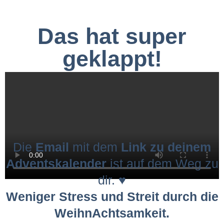
Das hat super
geklappt!
Die
Email
mit dem
Link zu deinem
Adventskalender
ist auf dem Weg zu
dir. ♥
Weniger Stress und Streit durch die
WeihnAchtsamkeit.